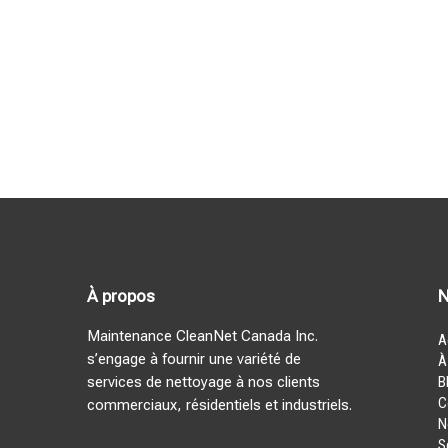
À propos
N
Maintenance CleanNet Canada Inc.
A
s’engage à fournir une variété de
À
services de nettoyage à nos clients
B
C
commerciaux, résidentiels et industriels.
N
S