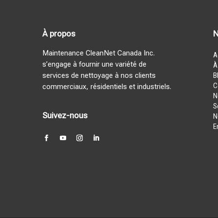
À propos
N
Maintenance CleanNet Canada Inc.
A
s’engage à fournir une variété de
À
services de nettoyage à nos clients
B
C
commerciaux, résidentiels et industriels.
N
S
Suivez-nous
N
E