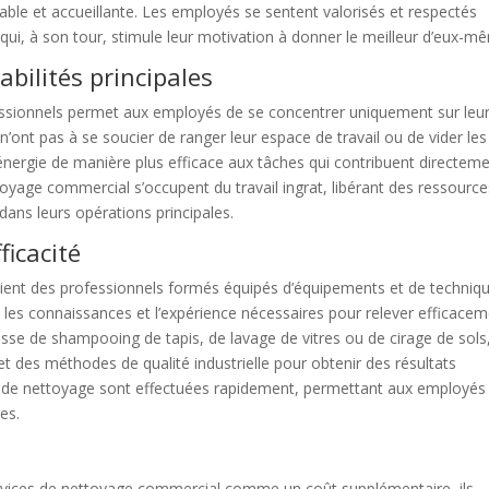
le et accueillante. Les employés se sentent valorisés et respectés
ce qui, à son tour, stimule leur motivation à donner le meilleur d’eux-m
bilités principales
fessionnels permet aux employés de se concentrer uniquement sur leu
 n’ont pas à se soucier de ranger leur espace de travail ou de vider les
r énergie de manière plus efficace aux tâches qui contribuent directem
ttoyage commercial s’occupent du travail ingrat, libérant des ressourc
dans leurs opérations principales.
ficacité
ient des professionnels formés équipés d’équipements et de techniq
 les connaissances et l’expérience nécessaires pour relever efficace
gisse de shampooing de tapis, de lavage de vitres ou de cirage de sols,
et des méthodes de qualité industrielle pour obtenir des résultats
es de nettoyage sont effectuées rapidement, permettant aux employés
es.
services de nettoyage commercial comme un coût supplémentaire, ils