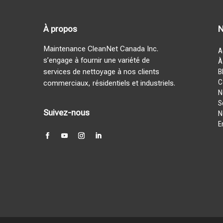
À propos
N
Maintenance CleanNet Canada Inc.
A
s’engage à fournir une variété de
À
services de nettoyage à nos clients
B
C
commerciaux, résidentiels et industriels.
N
S
Suivez-nous
N
E