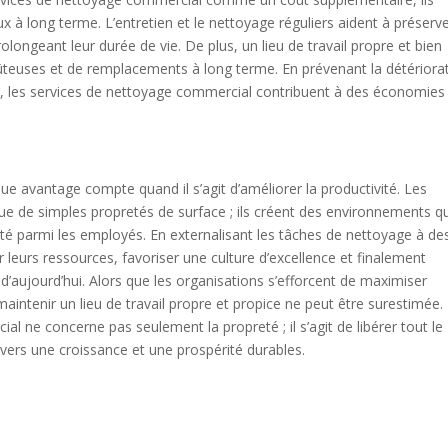
x à long terme. L’entretien et le nettoyage réguliers aident à préserve
olongeant leur durée de vie. De plus, un lieu de travail propre et bien
coûteuses et de remplacements à long terme. En prévenant la détériora
, les services de nettoyage commercial contribuent à des économies
e avantage compte quand il s’agit d’améliorer la productivité. Les
ue de simples propretés de surface ; ils créent des environnements qu
ivité parmi les employés. En externalisant les tâches de nettoyage à de
 leurs ressources, favoriser une culture d’excellence et finalement
d’aujourd’hui. Alors que les organisations s’efforcent de maximiser
maintenir un lieu de travail propre et propice ne peut être surestimée.
l ne concerne pas seulement la propreté ; il s’agit de libérer tout le
 vers une croissance et une prospérité durables.