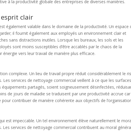
tive à la productivité globale des entreprises de diverses manières.
sprit clair
» est également valable dans le domaine de la productivité. Un espace 
garder; il fournit également aux employés un environnement clair et
hes sans distractions inutiles. Lorsque les bureaux, les sols et les
oyés sont moins susceptibles d’être accablés par le chaos de la
r énergie vers leur travail de manière plus efficace.
ation complexe. Un lieu de travail propre réduit considérablement le r
 Les services de nettoyage commercial veillent à ce que les surfaces
es équipements partagés, soient soigneusement désinfectées, réduisa
oins de jours de maladie se traduisent par une productivité accrue car
 pour contribuer de manière cohérente aux objectifs de l’organisation
qui est impeccable. Un tel environnement élève naturellement le mora
yés. Les services de nettoyage commercial contribuent au moral généra